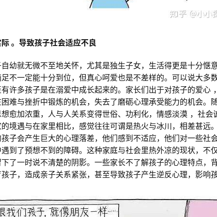
际 。导致孩子社会适应不良
子自幼就无微不至地关怀，尤其是独生子女，生活得更是十分惬
满足不一定能十分到位，但真心呵爱也是不差样的。可以说大多
至有许多孩子是在溺爱中成长起来的。家长们出于对孩子的爱心 
在困难与挫折中锻炼的机会，失去了磨砺心理承受能力的机会。
思想愈加浓重，人与人关系变得世俗、功利化，情感淡漠 ，社会
家的境遇与在家里相比，感觉往往可谓是热火与冰川，相差甚远
的孩子会产生巨大的心理落差，他们感到不适应，他们对一些社
中遇到了预想不到的障碍。这种家庭与社会里热外凉的现状，不
留下了一时说不清楚的阴影。一些家长不了解孩子的心理特点，
育孩子，造成亲子关系紧张，甚至导致孩子产生逆反心理，影响