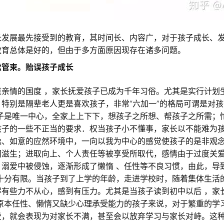
长发展最先接受到的教育，其时间长、内容广，对于孩子成长、
教育总体是好的，但由于多方面原因现存在诸多问题。
松管束。贻误孩子成长
重亲情的国度 ，家长抚爱孩子已成为千年习俗。尤其是实行计划
特别是隔辈老人更是喜欢孩子，非常“六加一”的格局可谓是对
孩子是唯一中心，全家上上下下，想孩子之所想、帮孩子之所需；
孩子的一些不正当的要求．权当孩子小不懂事，家长以不能难为
逸、如意的应然环境中，一向以我为中心的感觉使孩子的是非观
间滋生；进取向上、个人责任等被享受所取代，感情由于过度关
、溺爱中被侵蚀，逐渐形成了懒惰 、任性等不良习惯，由此，导
性十分有限。当孩子到了上学的年龄，走进学校时，随着集体生活
得有些力不从心，感到有压力。尤其是当孩子读到初中以后 ，家
于原本任性、懒惰又缺少心理承受能力的孩子来说，对于繁重的学
受，就会表现为对家长不满，甚至会以放弃学习与家长对峙。这