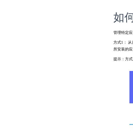
如
管理特定应
方式
1： 
所安装的
应
提示：方式