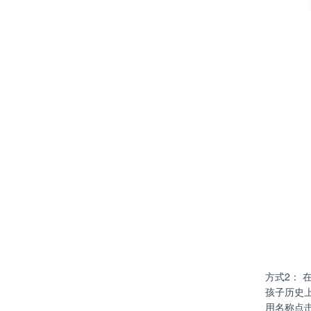
方式2： 
孩子历史
用名称点