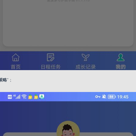
策略
”；