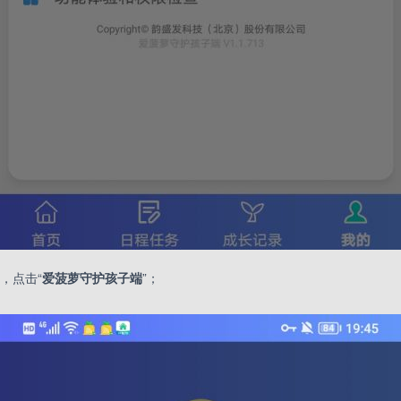
中，点击“
爱菠萝守护孩子端
”；