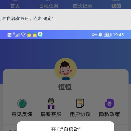
许“
自启动
”按钮，i点击“
确定
”；